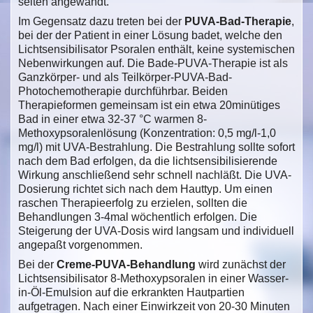
selten angewandt.
Im Gegensatz dazu treten bei der
PUVA-Bad-Therapie
,
bei der der Patient in einer Lösung badet, welche den
Lichtsensibilisator Psoralen enthält, keine systemischen
Nebenwirkungen auf. Die Bade-PUVA-Therapie ist als
Ganzkörper- und als Teilkörper-PUVA-Bad-
Photochemotherapie durchführbar. Beiden
Therapieformen gemeinsam ist ein etwa 20minütiges
Bad in einer etwa 32-37 °C warmen 8-
Methoxypsoralenlösung (Konzentration: 0,5 mg/l-1,0
mg/l) mit UVA-Bestrahlung. Die Bestrahlung sollte sofort
nach dem Bad erfolgen, da die lichtsensibilisierende
Wirkung anschließend sehr schnell nachläßt. Die UVA-
Dosierung richtet sich nach dem Hauttyp. Um einen
raschen Therapieerfolg zu erzielen, sollten die
Behandlungen 3-4mal wöchentlich erfolgen. Die
Steigerung der UVA-Dosis wird langsam und individuell
angepaßt vorgenommen.
Bei der
Creme-PUVA-Behandlung
wird zunächst der
Lichtsensibilisator 8-Methoxypsoralen in einer Wasser-
in-Öl-Emulsion auf die erkrankten Hautpartien
aufgetragen. Nach einer Einwirkzeit von 20-30 Minuten