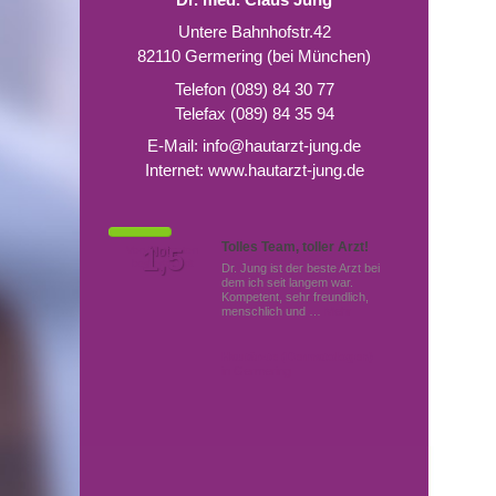
Untere Bahnhofstr.42
82110 Germering (bei München)
Telefon (089) 84 30 77
Telefax (089) 84 35 94
E-Mail:
info@hautarzt-jung.de
Internet:
www.hautarzt-jung.de
Tolles Team, toller Arzt!
Von Patienten
1,5
Note
bewertet mit
Dr. Jung ist der beste Arzt bei
dem ich seit langem war.
Kompetent, sehr freundlich,
menschlich und …
Mehr
Hautärzte (Dermatologen)
in Germering