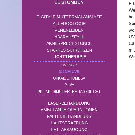
LEISTUNGEN
Fil
Wel
bes
DIGITALE MUTTERMALANALYSE
Son
ALLERGOLOGIE
we
VENENLEIDEN
UVB
HAARAUSFALL
Cal
AKNESPRECHSTUNDE
mit
STARKES SCHWITZEN
Wei
LICHTTHERAPIE
UVA/UVB
311NM-UVB
OKKAIDO TOMESA
PUVA
PDT MIT SIMULIERTEM TAGESLICHT
LASERBEHANDLUNG
AMBULANTE OPERATIONEN
FALTENBEHANDLUNG
HAUTSTRAFFUNG
FETTABSAUGUNG