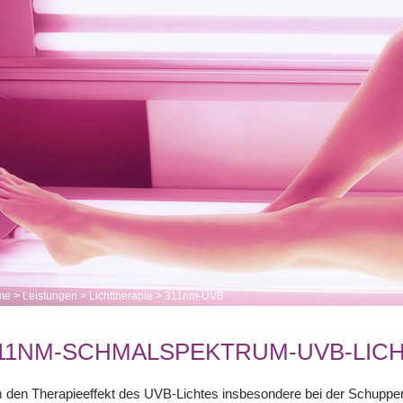
me
>
Leistungen
>
Lichttherapie
>
311nm-UVB
11NM-SCHMALSPEKTRUM-UVB-LIC
den Therapieeffekt des UVB-Lichtes insbesondere bei der Schuppenf