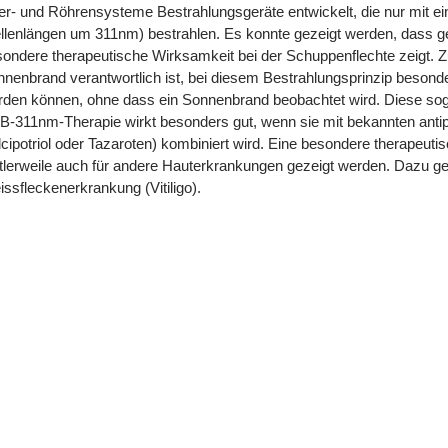
ter- und Röhrensysteme Bestrahlungsgeräte entwickelt, die nur mit e
lenlängen um 311nm) bestrahlen. Es konnte gezeigt werden, dass g
ondere therapeutische Wirksamkeit bei der Schuppenflechte zeigt. Zu
nenbrand verantwortlich ist, bei diesem Bestrahlungsprinzip besonder
rden können, ohne dass ein Sonnenbrand beobachtet wird. Diese s
-311nm-Therapie wirkt besonders gut, wenn sie mit bekannten antip
cipotriol oder Tazaroten) kombiniert wird. Eine besondere therapeu
tlerweile auch für andere Hauterkrankungen gezeigt werden. Dazu g
ssfleckenerkrankung (Vitiligo).