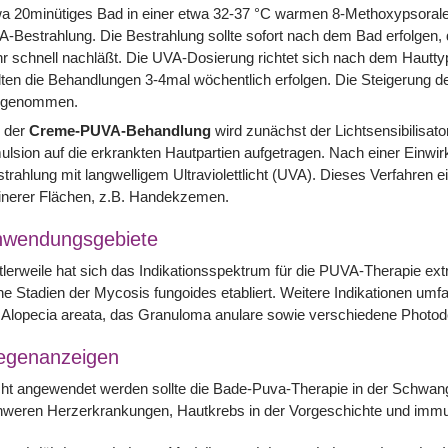
a 20minütiges Bad in einer etwa 32-37 °C warmen 8-Methoxypsoralenl
-Bestrahlung. Die Bestrahlung sollte sofort nach dem Bad erfolgen, 
r schnell nachläßt. Die UVA-Dosierung richtet sich nach dem Hautty
lten die Behandlungen 3-4mal wöchentlich erfolgen. Die Steigerung 
rgenommen.
i der
Creme-PUVA-Behandlung
wird zunächst der Lichtsensibilisat
lsion auf die erkrankten Hautpartien aufgetragen. Nach einer Einwirk
trahlung mit langwelligem Ultraviolettlicht (UVA). Dieses Verfahren 
inerer Flächen, z.B. Handekzemen.
nwendungsgebiete
tlerweile hat sich das Indikationsspektrum für die PUVA-Therapie extr
he Stadien der Mycosis fungoides etabliert. Weitere Indikationen umfa
 Alopecia areata, das Granuloma anulare sowie verschiedene Photod
egenanzeigen
ht angewendet werden sollte die Bade-Puva-Therapie in der Schwange
hweren Herzerkrankungen, Hautkrebs in der Vorgeschichte und immu