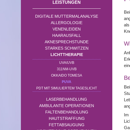
LEISTUNGEN
Bei
DIGITALE MUTTERMALANALYSE
ang
ALLERGOLOGIE
als
VENENLEIDEN
Kn
HAARAUSFALL
AKNESPRECHSTUNDE
Wi
STARKES SCHWITZEN
Anf
LICHTTHERAPIE
Erk
UVA/UVB
ein
311NM-UVB
OKKAIDO TOMESA
Be
PUVA
Bei
PDT MIT SIMULIERTEM TAGESLICHT
Stu
LASERBEHANDLUNG
Leb
AMBULANTE OPERATIONEN
an
FALTENBEHANDLUNG
Im 
HAUTSTRAFFUNG
Lic
FETTABSAUGUNG
Ga