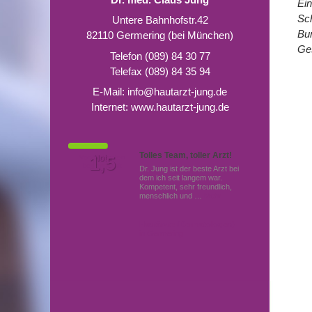
Ein
Sch
Untere Bahnhofstr.42
Bu
82110 Germering (bei München)
Ges
Telefon (089) 84 30 77
Telefax (089) 84 35 94
E-Mail:
info@hautarzt-jung.de
Internet:
www.hautarzt-jung.de
Tolles Team, toller Arzt!
Von Patienten
1,5
Note
bewertet mit
Dr. Jung ist der beste Arzt bei
dem ich seit langem war.
Kompetent, sehr freundlich,
menschlich und …
Mehr
Hautärzte (Dermatologen)
in Germering