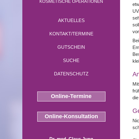
KOSMETISCHE OPERATIONEN
etw
UVA
seh
AKTUELLES
sol
vo
KONTAKT/TERMINE
Be
GUTSCHEIN
Emu
Bes
SUCHE
kle
A
DATENSCHUTZ
Mit
frü
Online-Termine
die
G
Online-Konsultation
Nic
sc
Dr. med. Claus Jung