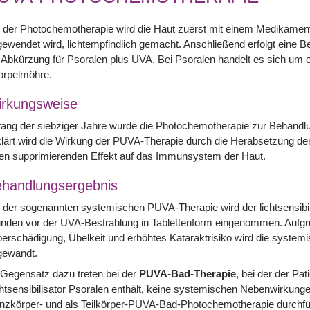
 der Photochemotherapie wird die Haut zuerst mit einem Medikamen
ewendet wird, lichtempfindlich gemacht. Anschließend erfolgt eine B
 Abkürzung für Psoralen plus UVA. Bei Psoralen handelt es sich um ei
orpelmöhre.
rkungsweise
ang der siebziger Jahre wurde die Photochemotherapie zur Behandlun
lärt wird die Wirkung der PUVA-Therapie durch die Herabsetzung der 
en supprimierenden Effekt auf das Immunsystem der Haut.
handlungsergebnis
 der sogenannten systemischen PUVA-Therapie wird der lichtsensibi
nden vor der UVA-Bestrahlung in Tablettenform eingenommen. Aufgru
erschädigung, Übelkeit und erhöhtes Kataraktrisiko wird die syste
gewandt.
Gegensatz dazu treten bei der
PUVA-Bad-Therapie
, bei der der Pa
htsensibilisator Psoralen enthält, keine systemischen Nebenwirkung
nzkörper- und als Teilkörper-PUVA-Bad-Photochemotherapie durchfü