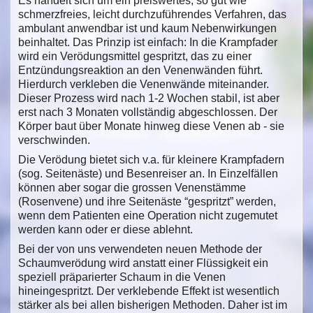
Es handelt sich um ein preiswertes, so gut wie
schmerzfreies, leicht durchzuführendes Verfahren, das
ambulant anwendbar ist und kaum Nebenwirkungen
beinhaltet. Das Prinzip ist einfach: In die Krampfader
wird ein Verödungsmittel gespritzt, das zu einer
Entzündungsreaktion an den Venenwänden führt.
Hierdurch verkleben die Venenwände miteinander.
Dieser Prozess wird nach 1-2 Wochen stabil, ist aber
erst nach 3 Monaten vollständig abgeschlossen. Der
Körper baut über Monate hinweg diese Venen ab - sie
verschwinden.
Die Verödung bietet sich v.a. für kleinere Krampfadern
(sog. Seitenäste) und Besenreiser an. In Einzelfällen
können aber sogar die grossen Venenstämme
(Rosenvene) und ihre Seitenäste “gespritzt” werden,
wenn dem Patienten eine Operation nicht zugemutet
werden kann oder er diese ablehnt.
Bei der von uns verwendeten neuen Methode der
Schaumverödung wird anstatt einer Flüssigkeit ein
speziell präparierter Schaum in die Venen
hineingespritzt. Der verklebende Effekt ist wesentlich
stärker als bei allen bisherigen Methoden. Daher ist im