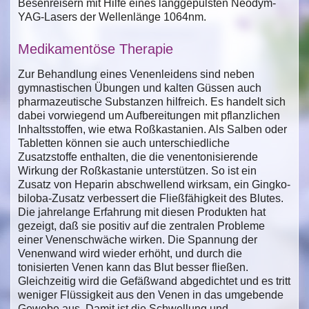
Besenreisern mit Hilfe eines langgepulsten Neodym-
YAG-Lasers der Wellenlänge 1064nm.
Medikamentöse Therapie
Zur Behandlung eines Venenleidens sind neben
gymnastischen Übungen und kalten Güssen auch
pharmazeutische Substanzen hilfreich. Es handelt sich
dabei vorwiegend um Aufbereitungen mit pflanzlichen
Inhaltsstoffen, wie etwa Roßkastanien. Als Salben oder
Tabletten können sie auch unterschiedliche
Zusatzstoffe enthalten, die die venentonisierende
Wirkung der Roßkastanie unterstützen. So ist ein
Zusatz von Heparin abschwellend wirksam, ein Gingko-
biloba-Zusatz verbessert die Fließfähigkeit des Blutes.
Die jahrelange Erfahrung mit diesen Produkten hat
gezeigt, daß sie positiv auf die zentralen Probleme
einer Venenschwäche wirken. Die Spannung der
Venenwand wird wieder erhöht, und durch die
tonisierten Venen kann das Blut besser fließen.
Gleichzeitig wird die Gefäßwand abgedichtet und es tritt
weniger Flüssigkeit aus den Venen in das umgebende
Gewebe aus. Damit ist die Schwellung und