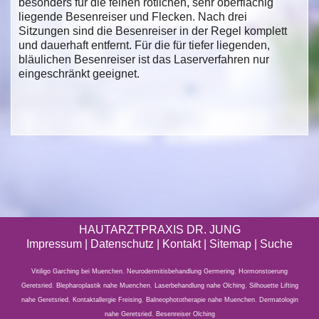
besonders für die feinen rötlichen, sehr oberflächig
liegende Besenreiser und Flecken. Nach drei
Sitzungen sind die Besenreiser in der Regel komplett
und dauerhaft entfernt. Für die für tiefer liegenden,
bläulichen Besenreiser ist das Laserverfahren nur
eingeschränkt geeignet.
HAUTARZTPRAXIS DR. JUNG
Impressum
|
Datenschutz
| Kontakt |
Sitemap
|
Suche
Vitiligo Garching bei Muenchen
,
Neurodermitisbehandlung Germering
,
Hormonstoerung
Geretsried
,
Blepharoplastik nahe Muenchen
,
Laserbehandlung nahe Olching
,
Silhouette Lifting
nahe Geretsried
,
Kontaktallergie Freising
,
Balneophototherapie nahe Muenchen
,
Dermatologin
nahe Geretsried
,
Besenreiser Olching