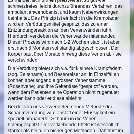
Es handelt sich um ein preiswertes, so gut wie
schmerzfreies, leicht durchzuführendes Verfahren, das
ambulant anwendbar ist und kaum Nebenwirkungen
beinhaltet. Das Prinzip ist einfach: In die Krampfader
wird ein Verödungsmittel gespritzt, das zu einer
Entzündungsreaktion an den Venenwänden führt.
Hierdurch verkleben die Venenwände miteinander.
Dieser Prozess wird nach 1-2 Wochen stabil, ist aber
erst nach 3 Monaten vollständig abgeschlossen. Der
Körper baut über Monate hinweg diese Venen ab - sie
verschwinden.
Die Verödung bietet sich v.a. für kleinere Krampfadern
(sog. Seitenäste) und Besenreiser an. In Einzelfällen
können aber sogar die grossen Venenstämme
(Rosenvene) und ihre Seitenäste “gespritzt” werden,
wenn dem Patienten eine Operation nicht zugemutet
werden kann oder er diese ablehnt.
Bei der von uns verwendeten neuen Methode der
Schaumverödung wird anstatt einer Flüssigkeit ein
speziell präparierter Schaum in die Venen
hineingespritzt. Der verklebende Effekt ist wesentlich
stärker als bei allen bisherigen Methoden. Daher ist im