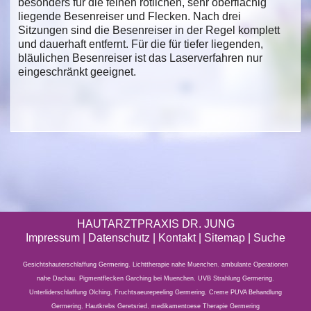
besonders für die feinen rötlichen, sehr oberflächig
liegende Besenreiser und Flecken. Nach drei
Sitzungen sind die Besenreiser in der Regel komplett
und dauerhaft entfernt. Für die für tiefer liegenden,
bläulichen Besenreiser ist das Laserverfahren nur
eingeschränkt geeignet.
HAUTARZTPRAXIS DR. JUNG
Impressum
|
Datenschutz
| Kontakt |
Sitemap
|
Suche
Gesichtshauterschlaffung Germering
,
Lichttherapie nahe Muenchen
,
ambulante Operationen
nahe Dachau
,
Pigmentflecken Garching bei Muenchen
,
UVB Strahlung Germering
,
Unterliderschlaffung Olching
,
Fruchtsaeurepeeling Germering
,
Creme PUVA Behandlung
Germering
,
Hautkrebs Geretsried
,
medikamentoese Therapie Germering