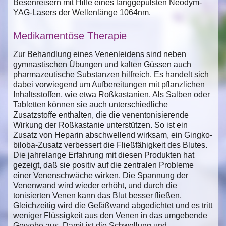
Besenreisern mit Hilfe eines langgepulsten Neodym-
YAG-Lasers der Wellenlänge 1064nm.
Medikamentöse Therapie
Zur Behandlung eines Venenleidens sind neben
gymnastischen Übungen und kalten Güssen auch
pharmazeutische Substanzen hilfreich. Es handelt sich
dabei vorwiegend um Aufbereitungen mit pflanzlichen
Inhaltsstoffen, wie etwa Roßkastanien. Als Salben oder
Tabletten können sie auch unterschiedliche
Zusatzstoffe enthalten, die die venentonisierende
Wirkung der Roßkastanie unterstützen. So ist ein
Zusatz von Heparin abschwellend wirksam, ein Gingko-
biloba-Zusatz verbessert die Fließfähigkeit des Blutes.
Die jahrelange Erfahrung mit diesen Produkten hat
gezeigt, daß sie positiv auf die zentralen Probleme
einer Venenschwäche wirken. Die Spannung der
Venenwand wird wieder erhöht, und durch die
tonisierten Venen kann das Blut besser fließen.
Gleichzeitig wird die Gefäßwand abgedichtet und es tritt
weniger Flüssigkeit aus den Venen in das umgebende
Gewebe aus. Damit ist die Schwellung und