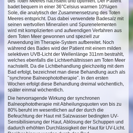
des Toten Meeres nachstellt und optimiert. Der Patient
badet bequem in einer 36°Celsius warmen 10%igen
Sole, die analytisch der Zusammensetzung des Toten
Meeres entspricht. Das dabei verwendete Badesalz mit
seinen wertvollen Mineralien und Spurenelementen
wird mit komplizierten und aufwendigen Verfahren aus
dem Toten Meer gewonnen und speziell zur
Anwendung im Therapie-System aufbereitet. Noch
während des Bades wird der Patient mit einem milden
selektiven UVB-Licht der Wellenlänge 311nm bestrahlt,
welches ebenfalls die Lichtverhältnissen am Toten Meer
nachstellt. Da die Lichtbehandlung gleichzeitig mit dem
Bad erfolgt, bezeichnet man diese Behandlung auch als
"synchrone Balneophototherapie". In den ersten
Wochen erfolgt diese Behandlung dreimal wöchentlich,
später einmal wöchentlich.
Die hervorragende Wirkung der synchronen
Balneophototherapie mit Abheilungsquoten von bis zu
80% beruht im wesentlichen auf der durch die
Befeuchtung der Haut mit Salzwasser bedingten UV-
Sensibilisierung der Haut, Ablösung der Schuppen und
dadurch erhöhten Durchlässigkeit der Haut für UV-Licht.