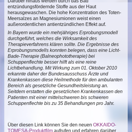
Darüber hinaus werden durch das Bad
entzündungsfördernde Stoffe aus der Haut
herausgewaschen. Die hohe Konzentration des Toten-
Meersalzes an Magnesiumionen weist einen
außerordentlichen antientzündlichen Effekt auf.
In Bayern wurde ein mehrjähriges Erprobungsmodell
durchgeführt, welches die Wirksamkeit des
Therapieverfahrens klären sollte. Die Ergebnisse des
Erprobungsmodells konnten belegen, dass eine Licht-
Bade-Therapie (Balneophototherapie) bei
Schuppenflechte besser hilft als eine reine
Lichtbehandlung. Mit Wirkung zum 01. Oktober 2010
erkannte daher der Bundesausschuss Ärzte und
Krankenkassen diese Heilmethode für den ambulanten
Bereich als gesetzliche Gesundheitsleistung an.
Seitdem erstatten die gesetzlichen Krankenkassen den
Patienten mit einer mittelschweren bis schweren
Schuppenflechte bis zu 35 Behandlungen pro Jahr.
Über diesen Link können Sie den neuen
OKKAIDO-
TOMESA-Produktfilm
aufrufen und erfahren darüber