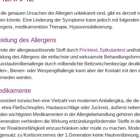
die genauen Ursachen der Allergien unbekannt sind, gibt es derzeit n
len könnte. Eine Linderung der Symptome kann jedoch mit folgenden
ergens, medikamentöse Therapie, Hyposensibilisierung.
idung des Allergens
nte der allergieauslösende Stoff durch
Pricktest
,
Epikutantest
und/o
dung des Allergens die einfachste und wirksamste Behandlungsform
sstaubmilbenallergie durch milbendichte Bettzwischenbezüge deutlich 
len-, Bienen- oder Wespengiftallergie kann aber der Kontakt mit den 
rmieden werden.
edikamente
existiert inzwischen eine Vielzahl von modernen Antiallergika, die d
 etwa Fließschnupfen, Hautausschläge oder Juckreiz, äußerst neben
den wichtigsten Medikamenten in der Allergiebehandlung gehören die
eneration verhindern die Wirkung entzündungsfördernder Stoffe in d
iner Reaktionsfähigkeit einzuschränken oder müde zu machen. Mode
ensatz zu Kortisoncremes der 1.Generation keine Hautverdünnung. 