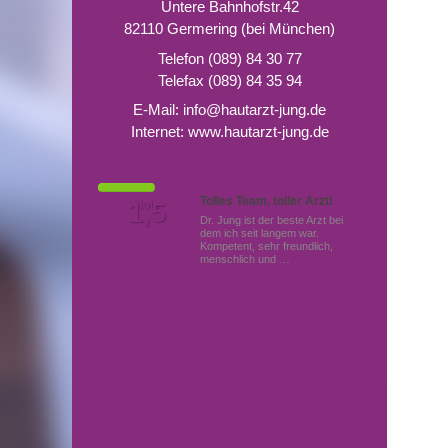
Untere Bahnhofstr.42
82110 Germering (bei München)
Telefon (089) 84 30 77
Telefax (089) 84 35 94
E-Mail:
info@hautarzt-jung.de
Internet:
www.hautarzt-jung.de
Tolles Team, toller Arzt!
Von Patienten
1,5
Note
bewertet mit
Dr. Jung ist der beste Arzt bei
dem ich seit langem war.
Kompetent, sehr freundlich,
menschlich und …
Mehr
Hautärzte (Dermatologen)
in Germering