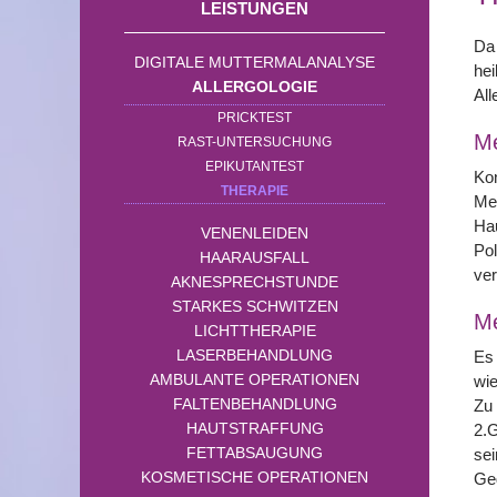
LEISTUNGEN
Da 
DIGITALE MUTTERMALANALYSE
hei
ALLERGOLOGIE
All
PRICKTEST
Me
RAST-UNTERSUCHUNG
EPIKUTANTEST
Kon
THERAPIE
Mei
Hau
VENENLEIDEN
Pol
HAARAUSFALL
ve
AKNESPRECHSTUNDE
STARKES SCHWITZEN
M
LICHTTHERAPIE
LASERBEHANDLUNG
Es 
AMBULANTE OPERATIONEN
wie
FALTENBEHANDLUNG
Zu 
HAUTSTRAFFUNG
2.G
FETTABSAUGUNG
se
KOSMETISCHE OPERATIONEN
Geg