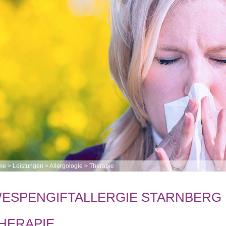
me
>
Leistungen
>
Allergologie
>
Therapie
ESPENGIFTALLERGIE STARNBERG
HERAPIE