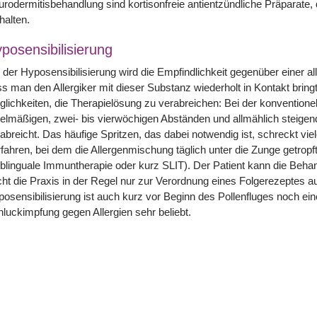
rodermitisbehandlung sind kortisonfreie antientzündliche Präparate
halten.
posensibilisierung
 der Hyposensibilisierung wird die Empfindlichkeit gegenüber einer 
s man den Allergiker mit dieser Substanz wiederholt in Kontakt bring
lichkeiten, die Therapielösung zu verabreichen: Bei der konventionel
elmäßigen, zwei- bis vierwöchigen Abständen und allmählich steigen
abreicht. Das häufige Spritzen, das dabei notwendig ist, schreckt vie
fahren, bei dem die Allergenmischung täglich unter die Zunge getrop
blinguale Immuntherapie oder kurz SLIT). Der Patient kann die Beha
ht die Praxis in der Regel nur zur Verordnung eines Folgerezeptes a
osensibilisierung ist auch kurz vor Beginn des Pollenfluges noch ein
luckimpfung gegen Allergien sehr beliebt.