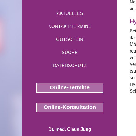
Neu
ent
AKTUELLES
Hy
KONTAKT/TERMINE
Bei
das
GUTSCHEIN
Mög
reg
SUCHE
ver
Ver
DATENSCHUTZ
(su
suc
Hyp
Online-Termine
Sch
Online-Konsultation
Dr. med. Claus Jung