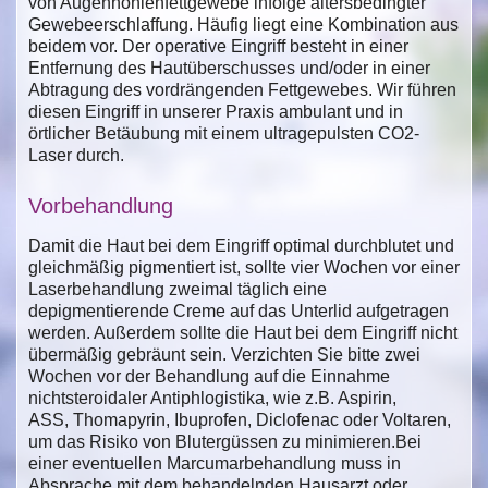
von Augenhöhlenfettgewebe infolge altersbedingter
Gewebeerschlaffung. Häufig liegt eine Kombination aus
beidem vor. Der operative Eingriff besteht in einer
Entfernung des Hautüberschusses und/oder in einer
Abtragung des vordrängenden Fettgewebes. Wir führen
diesen Eingriff in unserer Praxis ambulant und in
örtlicher Betäubung mit einem ultragepulsten CO2-
Laser durch.
Vorbehandlung
Damit die Haut bei dem Eingriff optimal durchblutet und
gleichmäßig pigmentiert ist, sollte vier Wochen vor einer
Laserbehandlung zweimal täglich eine
depigmentierende Creme auf das Unterlid aufgetragen
werden. Außerdem sollte die Haut bei dem Eingriff nicht
übermäßig gebräunt sein. Verzichten Sie bitte zwei
Wochen vor der Behandlung auf die Einnahme
nichtsteroidaler Antiphlogistika, wie z.B. Aspirin,
ASS, Thomapyrin, Ibuprofen, Diclofenac oder Voltaren,
um das Risiko von Blutergüssen zu minimieren.Bei
einer eventuellen Marcumarbehandlung muss in
Absprache mit dem behandelnden Hausarzt oder