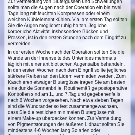
Zur Vermeidung von Blutergüssen und Schwellungen
sollte man die Augen nach der Operation ein bis zwei
Tage lang mit feuchten Kompressen oder einem
weichen Kühlelement kühlen. V.a. am ersten Tag sollten
Sie die Augen möglichst ruhig halten. Jegliche
körperliche Aktivität, insbesondere Bücken und
Pressen, ist in den ersten Stunden nach dem Eingriff zu
vermeiden.
In der ersten Woche nach der Operation sollten Sie die
Wunde an der Innenseite des Unterlides mehrmals
täglich mit einer antibiotischen Augensalbe behandeln.
In den ersten Wochen nach dem Eingriff sollte jegliches
stärkere Reiben an den Lidern vermieden werden. Zum
Kaschieren etwaiger Blutergüsse tragen Sie am besten
eine dunkle Sonnenbrille. Routinemäßige postoperative
Kontrollen sind am 1., und 7.Tag und gegebenenfalls
nach 6 Wochen vorgesehen. Nach etwa sieben Tagen
sind die Wundränder so fest zusammengewachsen,
dass Sie die restlichen minimalen Blutergüsse mit
einem Make-up überdecken können. Zur Vermeidung
von Pigmentstörungen der äußeren Lidhaut sollten Sie
mindestens 4-6 Wochen lang Solarien oder