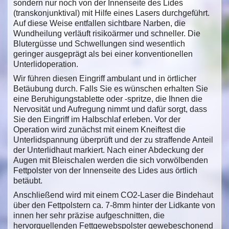
sondern nur noch von der Innenseite des Lides
(transkonjunktival) mit Hilfe eines Lasers durchgeführt.
Auf diese Weise entfallen sichtbare Narben, die
Wundheilung verläuft risikoärmer und schneller. Die
Blutergüsse und Schwellungen sind wesentlich
geringer ausgeprägt als bei einer konventionellen
Unterlidoperation.
Wir führen diesen Eingriff ambulant und in örtlicher
Betäubung durch. Falls Sie es wünschen erhalten Sie
eine Beruhigungstablette oder -spritze, die Ihnen die
Nervosität und Aufregung nimmt und dafür sorgt, dass
Sie den Eingriff im Halbschlaf erleben. Vor der
Operation wird zunächst mit einem Kneiftest die
Unterlidspannung überprüft und der zu straffende Anteil
der Unterlidhaut markiert. Nach einer Abdeckung der
Augen mit Bleischalen werden die sich vorwölbenden
Fettpolster von der Innenseite des Lides aus örtlich
betäubt.
Anschließend wird mit einem CO2-Laser die Bindehaut
über den Fettpolstern ca. 7-8mm hinter der Lidkante von
innen her sehr präzise aufgeschnitten, die
hervorquellenden Fettgewebspolster gewebeschonend