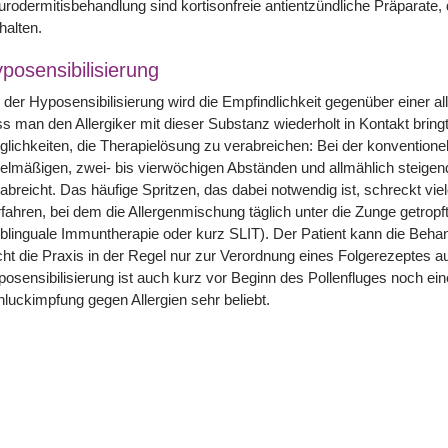
rodermitisbehandlung sind kortisonfreie antientzündliche Präparate
halten.
posensibilisierung
 der Hyposensibilisierung wird die Empfindlichkeit gegenüber einer 
s man den Allergiker mit dieser Substanz wiederholt in Kontakt bring
lichkeiten, die Therapielösung zu verabreichen: Bei der konventionel
elmäßigen, zwei- bis vierwöchigen Abständen und allmählich steigen
abreicht. Das häufige Spritzen, das dabei notwendig ist, schreckt vie
fahren, bei dem die Allergenmischung täglich unter die Zunge getrop
blinguale Immuntherapie oder kurz SLIT). Der Patient kann die Beha
ht die Praxis in der Regel nur zur Verordnung eines Folgerezeptes a
osensibilisierung ist auch kurz vor Beginn des Pollenfluges noch ein
luckimpfung gegen Allergien sehr beliebt.