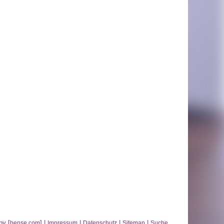
by [
] |
|
|
|
bense.com
Impressum
Datenschutz
Sitemap
Suche