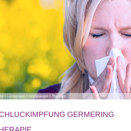
me
>
Leistungen
>
Allergologie
>
Therapie
CHLUCKIMPFUNG GERMERING
HERAPIE