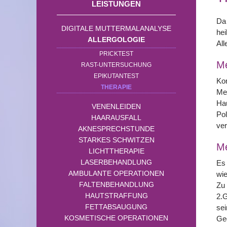
LEISTUNGEN
Da 
DIGITALE MUTTERMALANALYSE
hei
ALLERGOLOGIE
All
PRICKTEST
Me
RAST-UNTERSUCHUNG
EPIKUTANTEST
Kon
THERAPIE
Mei
Hau
VENENLEIDEN
Pol
HAARAUSFALL
ve
AKNESPRECHSTUNDE
STARKES SCHWITZEN
M
LICHTTHERAPIE
LASERBEHANDLUNG
Es 
AMBULANTE OPERATIONEN
wie
FALTENBEHANDLUNG
Zu 
HAUTSTRAFFUNG
2.G
FETTABSAUGUNG
se
KOSMETISCHE OPERATIONEN
Geg