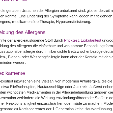
die genauen Ursachen der Allergien unbekannt sind, gibt es derzeit n
len könnte. Eine Linderung der Symptome kann jedoch mit folgenden
ergens, medikamentöse Therapie, Hyposensibilisierung.
idung des Allergens
nte der allergieauslösende Stoff durch
Pricktest
,
Epikutantest
und/o
dung des Allergens die einfachste und wirksamste Behandlungsform
sstaubmilbenallergie durch milbendichte Bettzwischenbezüge deutlich 
len-, Bienen- oder Wespengiftallergie kann aber der Kontakt mit den 
rmieden werden.
edikamente
existiert inzwischen eine Vielzahl von modernen Antiallergika, die d
 etwa Fließschnupfen, Hautausschläge oder Juckreiz, äußerst neben
den wichtigsten Medikamenten in der Allergiebehandlung gehören die
eneration verhindern die Wirkung entzündungsfördernder Stoffe in d
iner Reaktionsfähigkeit einzuschränken oder müde zu machen. Mode
ensatz zu Kortisoncremes der 1.Generation keine Hautverdünnung. 