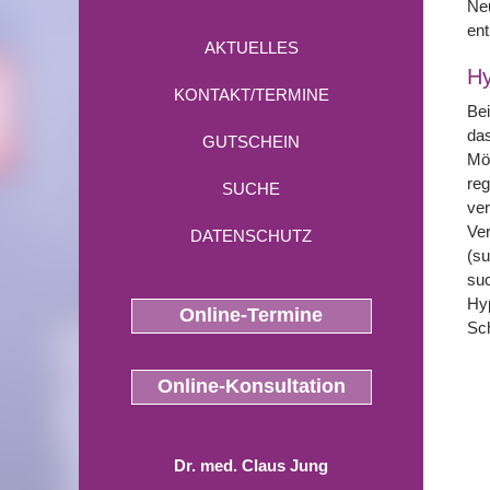
Neu
ent
AKTUELLES
Hy
KONTAKT/TERMINE
Bei
das
GUTSCHEIN
Mög
reg
SUCHE
ver
Ver
DATENSCHUTZ
(su
suc
Hyp
Online-Termine
Sch
Online-Konsultation
Dr. med. Claus Jung