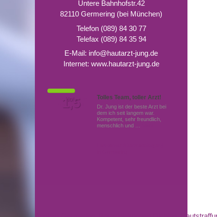
Untere Bahnhofstr.42
82110 Germering (bei München)
Telefon (089) 84 30 77
Telefax (089) 84 35 94
E-Mail:
info@hautarzt-jung.de
Internet:
www.hautarzt-jung.de
Tolles Team, toller Arzt!
Von Patienten
1,5
Note
bewertet mit
Dr. Jung ist der beste Arzt bei
dem ich seit langem war.
Kompetent, sehr freundlich,
menschlich und …
Mehr
Hautärzte (Dermatologen)
in Germering
Angiom Germering
,
Botoxinjektionen Olching
,
Hautstraffu