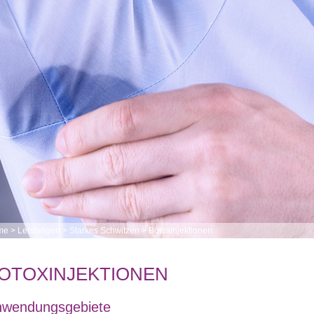
me
>
Leistungen
>
Starkes Schwitzen
>
Botoxinjektionen
OTOXINJEKTIONEN
nwendungsgebiete