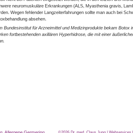
hwere neuromuskuläre Erkrankungen (ALS, Myasthenia gravis, Lamb
den. Wegen fehlender Langzeiterfahrungen sollte man auch bei Schwan
toxbehandlung absehen.
 Bundesinstitut für Arzneimittel und Medizinprodukte bekam Botox 
rken fortbestehenden axillären Hyperhidrose, die mit einer äußerlich
nn.
rg
,
Allergene Germering
,
©2026 Dr. med. Claus Jung | Webservices 