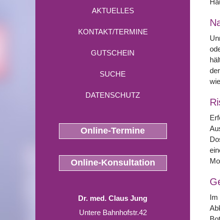
Hau
AKTUELLES
N
KONTAKT/TERMINE
Unm
ode
GUTSCHEIN
häl
der
SUCHE
wie
DATENSCHUTZ
Ri
Erf
Aus
Online-Termine
Dos
ein
Mo
Online-Konsultation
G
Im 
Dr. med. Claus Jung
Ab
Untere Bahnhofstr.42
Bot