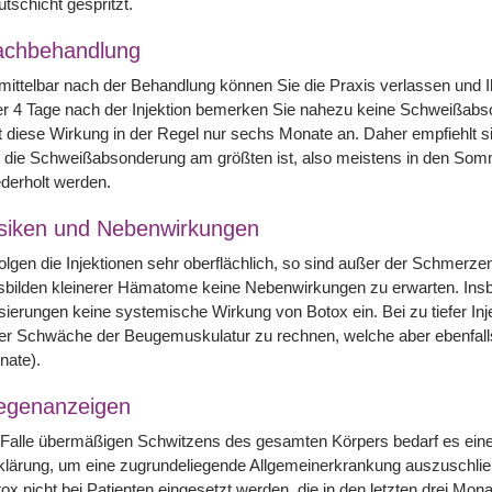
tschicht gespritzt.
achbehandlung
ittelbar nach der Behandlung können Sie die Praxis verlassen und I
r 4 Tage nach der Injektion bemerken Sie nahezu keine Schweißabso
t diese Wirkung in der Regel nur sechs Monate an. Daher empfiehlt si
 die Schweißabsonderung am größten ist, also meistens in den Som
derholt werden.
siken und Nebenwirkungen
olgen die Injektionen sehr oberflächlich, so sind außer der Schmerze
bilden kleinerer Hämatome keine Nebenwirkungen zu erwarten. Insb
ierungen keine systemische Wirkung von Botox ein. Bei zu tiefer In
er Schwäche der Beugemuskulatur zu rechnen, welche aber ebenfalls 
nate).
egenanzeigen
Falle übermäßigen Schwitzens des gesamten Körpers bedarf es einer
klärung, um eine zugrundeliegende Allgemeinerkrankung auszuschli
ox nicht bei Patienten eingesetzt werden, die in den letzten drei Mon