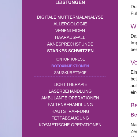
LEISTUNGEN
Dur
Fuß
DIGITALE MUTTERMALANALYSE
ALLERGOLOGIE
Wi
VENENLEIDEN
Das
HAARAUSFALL
Imp
AKNESPRECHSTUNDE
bee
STARKES SCHWITZEN
IONTOPHORESE
Vo
BOTOXINJEKTIONEN
Ein
SAUGKÜRETTAGE
bet
LICHTTHERAPIE
auf
LASERBEHANDLUNG
ei
AMBULANTE OPERATIONEN
Be
FALTENBEHANDLUNG
HAUTSTRAFFUNG
Be
FETTABSAUGUNG
Nac
KOSMETISCHE OPERATIONEN
Zen