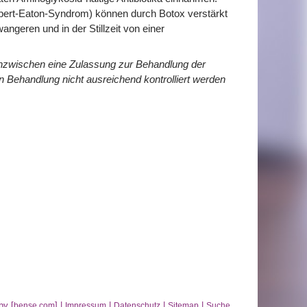
ert-Eaton-Syndrom) können durch Botox verstärkt
geren und in der Stillzeit von einer
inzwischen eine Zulassung zur Behandlung der
en Behandlung nicht ausreichend kontrolliert werden
by [
] |
|
|
|
bense.com
Impressum
Datenschutz
Sitemap
Suche