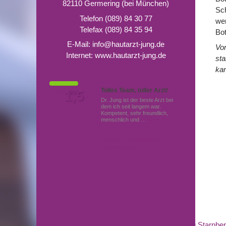
82110 Germering (bei München)
Sc
Telefon (089) 84 30 77
wer
Telefax (089) 84 35 94
Bo
E-Mail:
info@hautarzt-jung.de
Vom
Internet:
www.hautarzt-jung.de
sta
ka
Tolles Team, toller Arzt!
Von Patienten
1,5
Note
bewertet mit
Dr. Jung ist der beste Arzt bei
dem ich seit langem war.
Kompetent, sehr freundlich,
menschlich und …
Mehr
Hautärzte (Dermatologen)
in Germering
Asthma Garching bei Muenchen
,
UVB Strahlung Starnbe