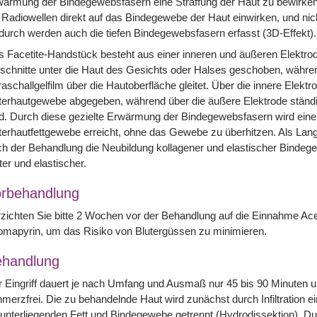
ärmung der Bindegewebsfasern eine Straffung der Haut zu bewirken
 Radiowellen direkt auf das Bindegewebe der Haut einwirken, und nic
urch werden auch die tiefen Bindegewebsfasern erfasst (3D-Effekt).
 Facetite-Handstück besteht aus einer inneren und äußeren Elektrode
schnitte unter die Haut des Gesichts oder Halses geschoben, währen
raschallgelfilm über die Hautoberfläche gleitet. Über die innere Elek
erhautgewebe abgegeben, während über die äußere Elektrode ständi
d. Durch diese gezielte Erwärmung der Bindegewebsfasern wird eine 
erhautfettgewebe erreicht, ohne das Gewebe zu überhitzen. Als Lang
h der Behandlung die Neubildung kollagener und elastischer Bindegew
ter und elastischer.
rbehandlung
zichten Sie bitte 2 Wochen vor der Behandlung auf die Einnahme Acet
mapyrin, um das Risiko von Blutergüssen zu minimieren.
handlung
 Eingriff dauert je nach Umfang und Ausmaß nur 45 bis 90 Minuten un
merzfrei. Die zu behandelnde Haut wird zunächst durch Infiltration 
unterliegenden Fett und Bindegewebe getrennt (Hydrodissektion). Du