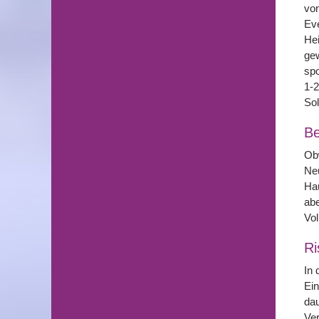
von
Eve
Hei
gew
spo
1-2
Sol
Be
Obw
Neu
Hau
abe
Vol
Ri
In 
Ein
dau
Ver