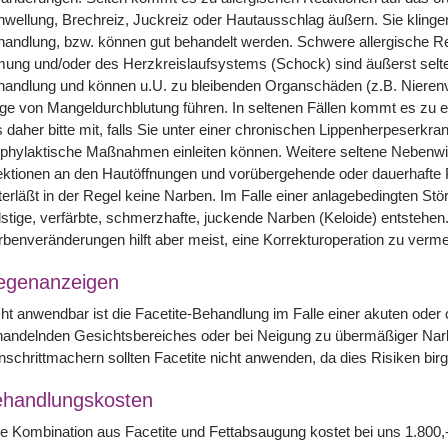
wellung, Brechreiz, Juckreiz oder Hautausschlag äußern. Sie klinge
andlung, bzw. können gut behandelt werden. Schwere allergische Re
ung und/oder des Herzkreislaufsystems (Schock) sind äußerst selten
andlung und können u.U. zu bleibenden Organschäden (z.B. Nierenv
ge von Mangeldurchblutung führen. In seltenen Fällen kommt es zu ei
 daher bitte mit, falls Sie unter einer chronischen Lippenherpeserkr
phylaktische Maßnahmen einleiten können. Weitere seltene Nebenwi
ektionen an den Hautöffnungen und vorübergehende oder dauerhafte
terläßt in der Regel keine Narben. Im Falle einer anlagebedingten St
stige, verfärbte, schmerzhafte, juckende Narben (Keloide) entstehen
benveränderungen hilft aber meist, eine Korrekturoperation zu verme
egenanzeigen
ht anwendbar ist die Facetite-Behandlung im Falle einer akuten ode
handelnden Gesichtsbereiches oder bei Neigung zu übermäßiger Nar
nschrittmachern sollten Facetite nicht anwenden, da dies Risiken birg
handlungskosten
e Kombination aus Facetite und Fettabsaugung kostet bei uns 1.800,