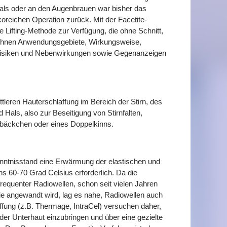
Hals oder an den Augenbrauen war bisher das
koreichen Operation zurück. Mit der Facetite-
Lifting-Methode zur Verfügung, die ohne Schnitt,
n Ihnen Anwendungsgebiete, Wirkungsweise,
Risiken und Nebenwirkungen sowie Gegenanzeigen
ttleren Hauterschlaffung im Bereich der Stirn, des
Hals, also zur Beseitigung von Stirnfalten,
ebäckchen oder eines Doppelkinns.
enntnisstand eine Erwärmung der elastischen und
 60-70 Grad Celsius erforderlich. Da die
equenter Radiowellen, schon seit vielen Jahren
ie angewandt wird, lag es nahe, Radiowellen auch
ffung (z.B. Thermage, IntraCel) versuchen daher,
er Unterhaut einzubringen und über eine gezielte