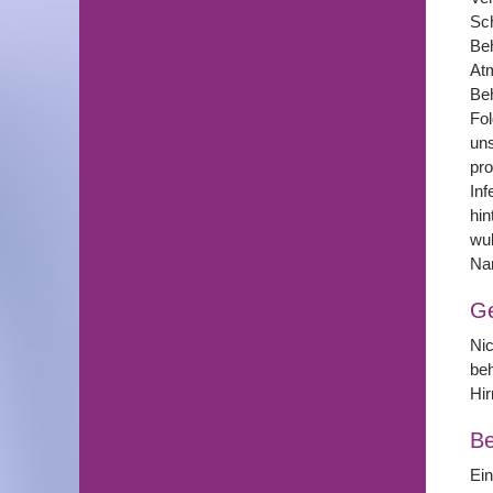
Sch
Beh
Atm
Beh
Fol
uns
pro
Inf
hin
wul
Nar
G
Nic
be
Hir
Be
Ein