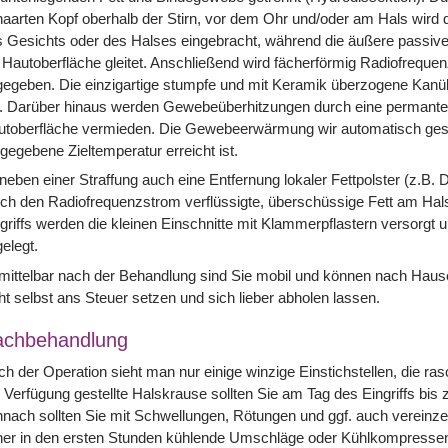
aarten Kopf oberhalb der Stirn, vor dem Ohr und/oder am Hals wird 
 Gesichts oder des Halses eingebracht, während die äußere passive E
 Hautoberfläche gleitet. Anschließend wird fächerförmig Radiofrequ
egeben. Die einzigartige stumpfe und mit Keramik überzogene Kanü
r. Darüber hinaus werden Gewebeüberhitzungen durch eine permant
toberfläche vermieden. Die Gewebeerwärmung wir automatisch gesto
gegebene Zieltemperatur erreicht ist.
 neben einer Straffung auch eine Entfernung lokaler Fettpolster (z.B
ch den Radiofrequenzstrom verflüssigte, überschüssige Fett am Ha
griffs werden die kleinen Einschnitte mit Klammerpflastern versorgt 
elegt.
ittelbar nach der Behandlung sind Sie mobil und können nach Hause 
ht selbst ans Steuer setzen und sich lieber abholen lassen.
achbehandlung
h der Operation sieht man nur einige winzige Einstichstellen, die ras
 Verfügung gestellte Halskrause sollten Sie am Tag des Eingriffs bi
nach sollten Sie mit Schwellungen, Rötungen und ggf. auch vereinze
her in den ersten Stunden kühlende Umschläge oder Kühlkompressen