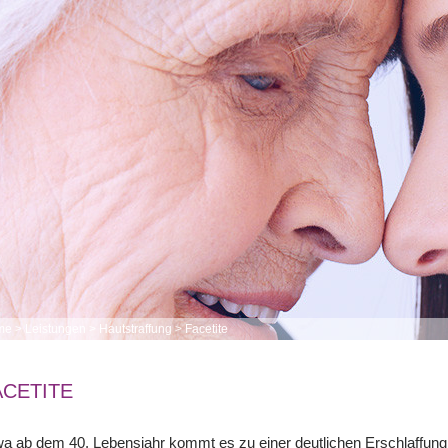
me
>
Leistungen
>
Hautstraffung
>
Facetite
ACETITE
a ab dem 40. Lebensjahr kommt es zu einer deutlichen Erschlaffung