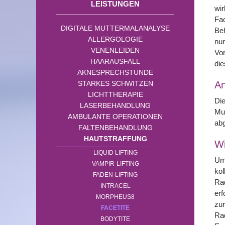
LEISTUNGEN
wir
Fac
DIGITALE MUTTERMALANALYSE
Beh
ALLERGOLOGIE
nur
VENENLEIDEN
Vo
HAARAUSFALL
die
AKNESPRECHSTUNDE
STARKES SCHWITZEN
A
LICHTTHERAPIE
Die
LASERBEHANDLUNG
Mun
AMBULANTE OPERATIONEN
abg
FALTENBEHANDLUNG
HAUTSTRAFFUNG
Wi
LIQUID LIFTING
Um 
VAMPIR-LIFTING
kol
FADEN-LIFTING
Rad
INTRACEL
erf
MORPHEUS8
zur
FACETITE
Rad
BODYTITE