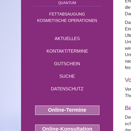
Erw
QUANTUM
die
Dad
FETTABSAUGUNG
KOSMETISCHE OPERATIONEN
Das
Ein
Ult
AKTUELLES
Unt
wir
KONTAKT/TERMINE
Unt
nac
GUTSCHEIN
fes
SUCHE
Vo
DATENSCHUTZ
Ver
Tho
Be
Online-Termine
Der
sch
Online-Konsultation
dar