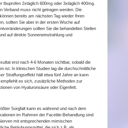
r Ibuprofen 2xtäglich 600mg oder 3xtäglich 400mg.
in Verband muss nicht getragen werden. Die
e können bereits am nächsten Tag wieder Ihren
, sollten Sie aber in der ersten Woche auf
ntveränderungen sollten Sie die behandelten Stellen
und auf direkte Sonneneinstrahlung und
esultat erst nach 4-6 Monaten sichtbar, sobald die
st. In klinischen Studien lag die durchschnittliche
er Straffungseffekt hält etwa fünf Jahre an kann
 empfiehlt es sich, zusätzliche Methoden zur
ktionen von Hyaluronsäure oder Eigenfett.
 größter Sorgfalt kann es während und nach dem
likationen im Rahmen der Facetite-Behandlung sind
 Nerven mit entsprechenden mimischen
iche Betäubungsmittel, die sich z.B. als