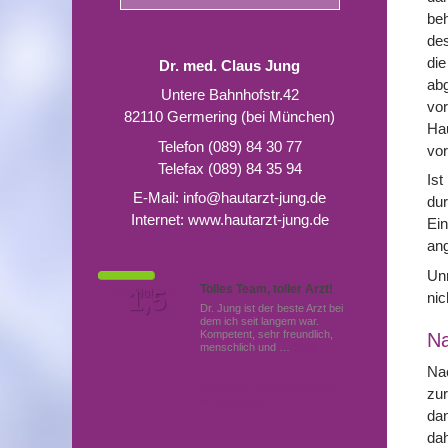
beh
des
die
Dr. med. Claus Jung
abg
Untere Bahnhofstr.42
vo
82110 Germering (bei München)
Hau
Telefon (089) 84 30 77
vor
Telefax (089) 84 35 94
Ist
E-Mail:
info@hautarzt-jung.de
dur
Internet:
www.hautarzt-jung.de
Ein
ang
Unm
Tolles Team, toller Arzt!
Von Patienten
1,5
Note
nic
bewertet mit
Dr. Jung ist der beste Arzt bei
dem ich seit langem war.
Kompetent, sehr freundlich,
N
menschlich und …
Mehr
Nac
Hautärzte (Dermatologen)
zur
in Germering
dan
da