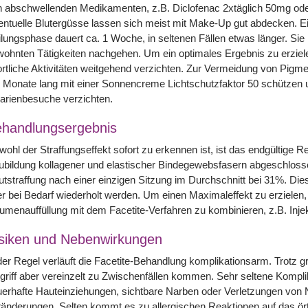
 abschwellenden Medikamenten, z.B. Diclofenac 2xtäglich 50mg ode
ntuelle Blutergüsse lassen sich meist mit Make-Up gut abdecken. E
lungsphase dauert ca. 1 Woche, in seltenen Fällen etwas länger. Si
ohnten Tätigkeiten nachgehen. Um ein optimales Ergebnis zu erzielen
rtliche Aktivitäten weitgehend verzichten. Zur Vermeidung von Pigme
 Monate lang mit einer Sonnencreme Lichtschutzfaktor 50 schützen 
arienbesuche verzichten.
handlungsergebnis
ohl der Straffungseffekt sofort zu erkennen ist, ist das endgültige R
bildung kollagener und elastischer Bindegewebsfasern abgeschlossen i
tstraffung nach einer einzigen Sitzung im Durchschnitt bei 31%. Dies
r bei Bedarf wiederholt werden. Um einen Maximaleffekt zu erzielen,
umenauffüllung mit dem Facetite-Verfahren zu kombinieren, z.B. Inje
siken und Nebenwirkungen
der Regel verläuft die Facetite-Behandlung komplikationsarm. Trotz
griff aber vereinzelt zu Zwischenfällen kommen. Sehr seltene Komp
erhafte Hauteinziehungen, sichtbare Narben oder Verletzungen von
änderungen. Selten kommt es zu allergischen Reaktionen auf das örtl