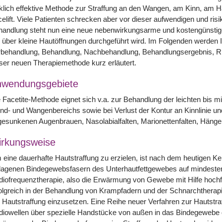
klich effektive Methode zur Straffung an den Wangen, am Kinn, am 
elift. Viele Patienten schrecken aber vor dieser aufwendigen und risi
andlung steht nun eine neue nebenwirkungsarme und kostengünstige 
 über kleine Hautöffnungen durchgeführt wird. Im Folgenden werde
rbehandlung, Behandlung, Nachbehandlung, Behandlungsergebnis, 
ser neuen Therapiemethode kurz erläutert.
nwendungsgebiete
 Facetite-Methode eignet sich v.a. zur Behandlung der leichten bis mi
d- und Wangenbereichs sowie bei Verlust der Kontur an Kinnlinie und 
esunkenen Augenbrauen, Nasolabialfalten, Marionettenfalten, Häng
rkungsweise
eine dauerhafte Hautstraffung zu erzielen, ist nach dem heutigen K
lagenen Bindegewebsfasern des Unterhautfettgewebes auf mindestens
iofrequenztherapie, also die Erwärmung von Gewebe mit Hilfe hochfr
olgreich in der Behandlung von Krampfadern und der Schnarchtherap
 Hautstraffung einzusetzen. Eine Reihe neuer Verfahren zur Hautstra
iowellen über spezielle Handstücke von außen in das Bindegewebe d