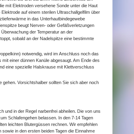
die mit Elektroden versehene Sonde unter die Haut
lektrode auf einem sterilen Ultraschallgelfilm über
enztiefenwärme in das Unterhautbindegewebe
lenspitze beugt Nerven- oder Gefäßverletzungen
e Überwachung der Temperatur an der
ppt, sobald an der Nadelspitze eine bestimmte
. Doppelkinn) notwendig, wird im Anschluss noch das
ls mit einer dünnen Kanüle abgesaugt. Am Ende des
und eine spezielle Halskrause mit Klettverschluss
gehen. Vorsichtshalber sollten Sie sich aber noch
ch und in der Regel narbenfrei abheilen. Die von uns
s zum Schlafengehen belassen. In den 7-14 Tagen
lten leichten Blutergüssen rechnen. Wir empfehlen
 sowie in den ersten beiden Tagen die Einnahme