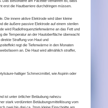
. Das Besondere am Facetite-Verfahren ist, dass
ht erst die Hautbarriere durchdringen müssen.
. Die innere aktive Elektrode wird über kleine
d die äußere passive Elektrode auf einem sterilen
trode wird Radiofrequenztiefenwärme an das Fett und
g die Temperatur an der Hautoberfläche überwacht
direkte Straffung von Haut und
zeiteffekt regt die Tiefenwärme in den Monaten
ebsfasern an. Die Haut wird allmählich straffer,
ylsäure-haltiger Schmerzmittel, wie Aspirin oder
d ist unter örtlicher Betäubung nahezu
einer stark verdünnten Betäubungsmittellösung vom
rch zwei bis drei ca. 2mm kleine Einschnitte am