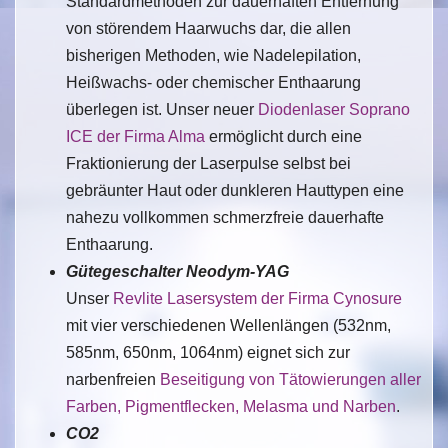
Standardmethoden zur dauerhaften Entfernung
von störendem Haarwuchs dar, die allen
bisherigen Methoden, wie Nadelepilation,
Heißwachs- oder chemischer Enthaarung
überlegen ist. Unser neuer
Diodenlaser Soprano
ICE der Firma Alma
ermöglicht durch eine
Fraktionierung der Laserpulse selbst bei
gebräunter Haut oder dunkleren Hauttypen eine
nahezu vollkommen schmerzfreie dauerhafte
Enthaarung.
Gütegeschalter Neodym-YAG
Unser
Revlite Lasersystem der Firma Cynosure
mit vier verschiedenen Wellenlängen (532nm,
585nm, 650nm, 1064nm) eignet sich zur
narbenfreien
Beseitigung von Tätowierungen aller
Farben, Pigmentflecken, Melasma und Narben
.
CO2