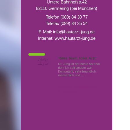
Untere Bahnhofstr.42
82110 Germering (bei München)
Telefon (089) 84 30 77
Telefax (089) 84 35 94
E-Mail:
info@hautarzt-jung.de
Internet:
www.hautarzt-jung.de
Tolles Team, toller Arzt!
Von Patienten
1,5
Note
bewertet mit
Dr. Jung ist der beste Arzt bei
dem ich seit langem war.
Kompetent, sehr freundlich,
menschlich und …
Mehr
Hautärzte (Dermatologen)
in Germering