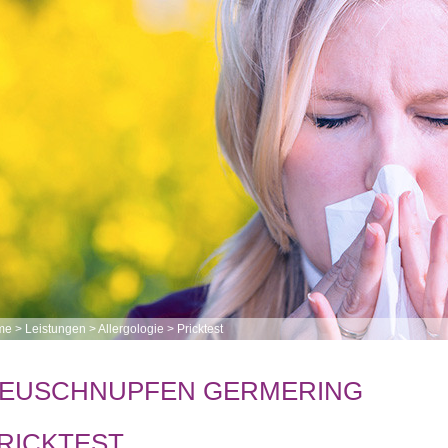
me
>
Leistungen
>
Allergologie
>
Pricktest
EUSCHNUPFEN GERMERING
RICKTEST