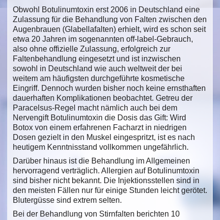
Obwohl Botulinumtoxin erst 2006 in Deutschland eine
Zulassung für die Behandlung von Falten zwischen den
Augenbrauen (Glabellafalten) erhielt, wird es schon seit
etwa 20 Jahren im sogenannten off-label-Gebrauch,
also ohne offizielle Zulassung, erfolgreich zur
Faltenbehandlung eingesetzt und ist inzwischen
sowohl in Deutschland wie auch weltweit der bei
weitem am häufigsten durchgeführte kosmetische
Eingriff. Dennoch wurden bisher noch keine ernsthaften
dauerhaften Komplikationen beobachtet. Getreu der
Paracelsus-Regel macht nämlich auch bei dem
Nervengift Botulinumtoxin die Dosis das Gift: Wird
Botox von einem erfahrenen Facharzt in niedrigen
Dosen gezielt in den Muskel eingespritzt, ist es nach
heutigem Kenntnisstand vollkommen ungefährlich.
Darüber hinaus ist die Behandlung im Allgemeinen
hervorragend verträglich. Allergien auf Botulinumtoxin
sind bisher nicht bekannt. Die Injektionsstellen sind in
den meisten Fällen nur für einige Stunden leicht gerötet.
Blutergüsse sind extrem selten.
Bei der Behandlung von Stirnfalten berichten 10