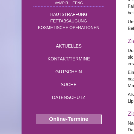
VAMPIR-LIFTING
Fal
bei
HAUTSTRAFFUNG
FETTABSAUGUNG
Um 
KOSMETISCHE OPERATIONEN
Be
Zi
AKTUELLES
Dur
sic
KONTAKT/TERMINE
ers
GUTSCHEIN
Ein
nac
SUCHE
Ma
Als
DATENSCHUTZ
Lip
Zi
Online-Termine
Nac
Dar