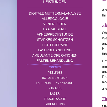
LEISTUNGEN
Als
DIGITALE MUTTERMALANALYSE
Ih
ALLERGOLOGIE
VENENLEIDEN
Zi
HAARAUSFALL
Ob 
AKNESPRECHSTUNDE
Wes
STARKES SCHWITZEN
and
LICHTTHERAPIE
Hau
LASERBEHANDLUNG
füh
AMBULANTE OPERATIONEN
FALTENBEHANDLUNG
Um 
uns
CREMES
une
PEELINGS
Rad
BOTULINUMTOXIN
Ko
FALTENUNTERSPRITZUNG
INTRACEL
Als
LASER
Zi
FRUCHTSÄURE
FADENLIFTING
Mi