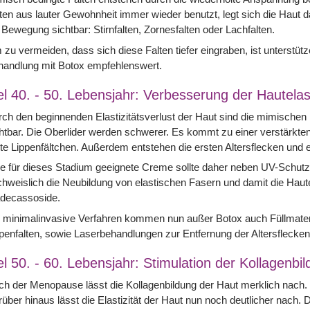
ten aus lauter Gewohnheit immer wieder benutzt, legt sich die Haut d
 Bewegung sichtbar: Stirnfalten, Zornesfalten oder Lachfalten.
zu vermeiden, dass sich diese Falten tiefer eingraben, ist unterst
handlung mit Botox empfehlenswert.
el 40. - 50. Lebensjahr: Verbesserung der Hautelast
ch den beginnenden Elastizitätsverlust der Haut sind die mimischen 
htbar. Die Oberlider werden schwerer. Es kommt zu einer verstärkten
te Lippenfältchen. Außerdem entstehen die ersten Altersflecken und
e für dieses Stadium geeignete Creme sollte daher neben UV-Schutz
hweislich die Neubildung von elastischen Fasern und damit die Hautel
decassoside.
 minimalinvasive Verfahren kommen nun außer Botox auch Füllmateri
penfalten, sowie Laserbehandlungen zur Entfernung der Altersflecken
el 50. - 60. Lebensjahr: Stimulation der Kollagenbi
h der Menopause lässt die Kollagenbildung der Haut merklich nach. 
über hinaus lässt die Elastizität der Haut nun noch deutlicher nach