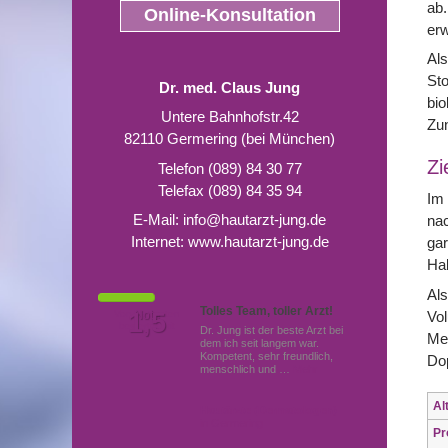
ab.
Online-Konsultation
er
Als
Sto
Dr. med. Claus Jung
bio
Untere Bahnhofstr.42
Zu
82110 Germering (bei München)
Zi
Telefon (089) 84 30 77
Telefax (089) 84 35 94
Im 
E-Mail:
info@hautarzt-jung.de
nac
Internet:
www.hautarzt-jung.de
gar
Hal
Als
Tolles Team, toller Arzt!
Vol
Von Patienten
1,5
Note
bewertet mit
Dr. Jung ist der beste Arzt bei
Me
dem ich seit langem war.
Kompetent, sehr freundlich,
Dop
menschlich und …
Mehr
Al
Hautärzte (Dermatologen)
in Germering
Pr