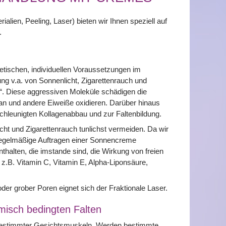
lien, Peeling, Laser) bieten wir Ihnen speziell auf
.
netischen, individuellen Voraussetzungen im
ng v.a. von Sonnenlicht, Zigarettenrauch und
“. Diese aggressiven Moleküle schädigen die
ran und andere Eiweiße oxidieren. Darüber hinaus
chleunigten Kollagenabbau und zur Faltenbildung.
icht und Zigarettenrauch tunlichst vermeiden. Da wir
s regelmäßige Auftragen einer Sonnencreme
thalten, die imstande sind, die Wirkung von freien
e z.B. Vitamin C, Vitamin E, Alpha-Liponsäure,
er grober Poren eignet sich der Fraktionale Laser.
misch bedingten Falten
 bestimmter Gesichtsmuskeln. Werden bestimmte