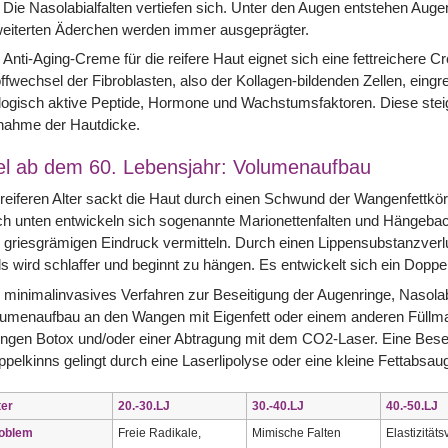
 Die Nasolabialfalten vertiefen sich. Unter den Augen entstehen Aug
weiterten Äderchen werden immer ausgeprägter.
 Anti-Aging-Creme für die reifere Haut eignet sich eine fettreichere Cr
ffwechsel der Fibroblasten, also der Kollagen-bildenden Zellen, eingrei
logisch aktive Peptide, Hormone und Wachstumsfaktoren. Diese steig
nahme der Hautdicke.
el ab dem 60. Lebensjahr: Volumenaufbau
reiferen Alter sackt die Haut durch einen Schwund der Wangenfettkör
h unten entwickeln sich sogenannte Marionettenfalten und Hängeback
 griesgrämigen Eindruck vermitteln. Durch einen Lippensubstanzverl
s wird schlaffer und beginnt zu hängen. Es entwickelt sich ein Doppe
 minimalinvasives Verfahren zur Beseitigung der Augenringe, Nasolabia
umenaufbau an den Wangen mit Eigenfett oder einem anderen Füllmater
ngen Botox und/oder einer Abtragung mit dem CO2-Laser. Eine Bese
pelkinns gelingt durch eine Laserlipolyse oder eine kleine Fettabsau
ter
20.-30.LJ
30.-40.LJ
40.-50.LJ
oblem
Freie Radikale,
Mimische Falten
Elastizitäts