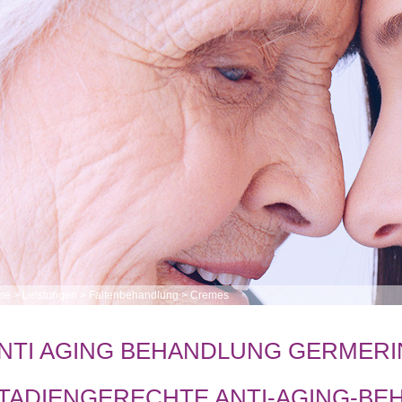
me
>
Leistungen
>
Faltenbehandlung
>
Cremes
NTI AGING BEHANDLUNG GERMER
TADIENGERECHTE ANTI-AGING-BE