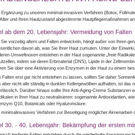
 Ergänzung zu unseren minimal-invasiven Verfahren (Botox, Füllmateria
r Alter und Ihren Hautzustand abgestimmte Hautpflegemaßnahmen an
el ab dem 20. Lebensjahr: Vermeidung von Falten
Sie vorzeitig altern und Falten entwickeln, hängt außer von Ihren ge
entlichen davon ab, was Sie Ihrer Haut zumuten. Unter der Einwirku
eren Umweltnoxen entstehen in der Haut sogenannte „freie Radikale
tzellen, indem sie deren Erbmaterial (DNS), Lipide in der Zellmemb
ren Sie über eine Aktivierung von Enzymen in der Haut zu einem bes
Falten erst gar nicht entstehen zu lassen, sollten Sie daher Sonnenl
 aber nicht alle ständig in dunklen Kellergewölben aufhalten, ist da
rlässlich. Darüber hinaus sollte Ihre Anti-Aging-Creme Substanzen en
ikalen in Ihrer Haut zu neutralisieren: sogenannte Antioxidantien, wi
enzym Q10, Botanicals oder Hyaluronsäure.
 minimalinvasives Verfahren zur Beseitigung möglicher Aknenarben od
el 30. - 40. Lebensjahr: Bekämpfung der ersten mi
misch bedingte Falten entstehen durch die wiederholte Anspannung