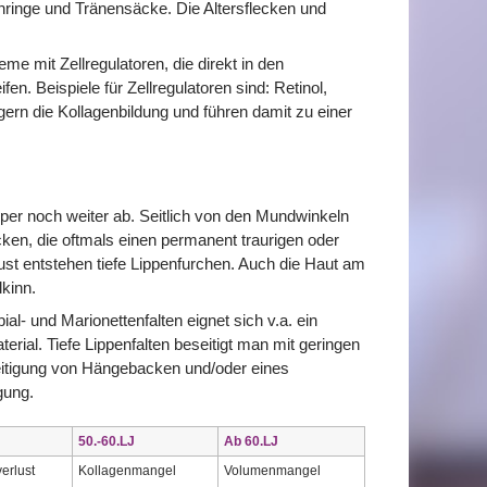
enringe und Tränensäcke. Die Altersflecken und
eme mit Zellregulatoren, die direkt in den
fen. Beispiele für Zellregulatoren sind: Retinol,
ern die Kollagenbildung und führen damit zu einer
per noch weiter ab. Seitlich von den Mundwinkeln
en, die oftmals einen permanent traurigen oder
ust entstehen tiefe Lippenfurchen. Auch die Haut am
lkinn.
l- und Marionettenfalten eignet sich v.a. ein
ial. Tiefe Lippenfalten beseitigt man mit geringen
itigung von Hängebacken und/oder eines
gung.
50.-60.LJ
Ab 60.LJ
verlust
Kollagenmangel
Volumenmangel