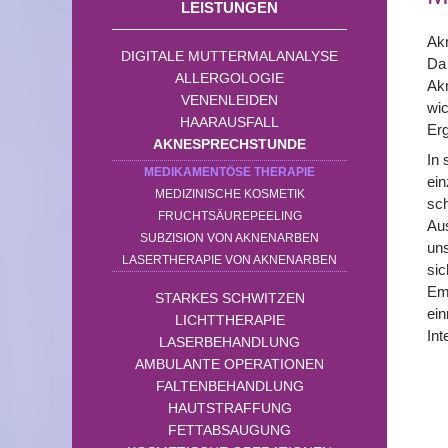
LEISTUNGEN
Akn
DIGITALE MUTTERMALANALYSE
Da 
ALLERGOLOGIE
Akn
VENENLEIDEN
wic
HAARAUSFALL
Erg
AKNESPRECHSTUNDE
In 
MEDIKAMENTÖSE THERAPIE
ei
MEDIZINISCHE KOSMETIK
sch
FRUCHTSÄUREPEELING
Aus
SUBZISION VON AKNENARBEN
uns
LASERTHERAPIE VON AKNENARBEN
sic
Emp
STARKES SCHWITZEN
ein
LICHTTHERAPIE
Int
LASERBEHANDLUNG
AMBULANTE OPERATIONEN
FALTENBEHANDLUNG
HAUTSTRAFFUNG
FETTABSAUGUNG