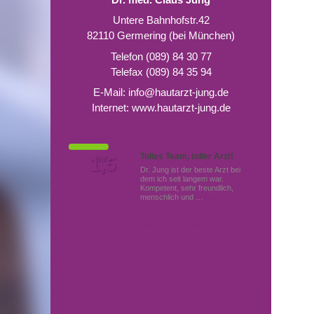
Untere Bahnhofstr.42
82110 Germering (bei München)
Telefon (089) 84 30 77
Telefax (089) 84 35 94
E-Mail:
info@hautarzt-jung.de
Internet:
www.hautarzt-jung.de
Tolles Team, toller Arzt!
Von Patienten
1,5
Note
bewertet mit
Dr. Jung ist der beste Arzt bei
dem ich seit langem war.
Kompetent, sehr freundlich,
menschlich und …
Mehr
Hautärzte (Dermatologen)
in Germering