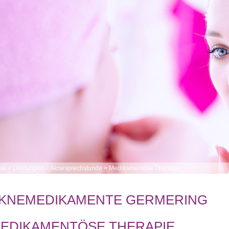
me
>
Leistungen
>
Aknesprechstunde
>
Medikamentöse Therapie
KNEMEDIKAMENTE GERMERING
EDIKAMENTÖSE THERAPIE