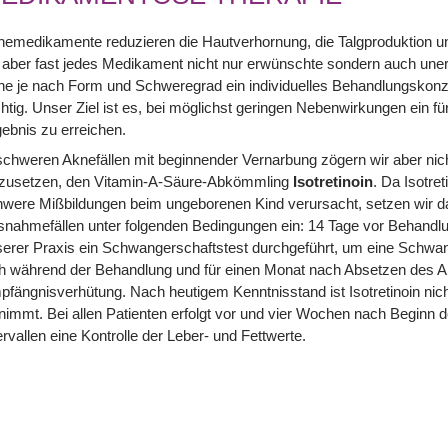
emedikamente reduzieren die Hautverhornung, die Talgproduktion un
aber fast jedes Medikament nicht nur erwünschte sondern auch uner
e je nach Form und Schweregrad ein individuelles Behandlungskonze
htig. Unser Ziel ist es, bei möglichst geringen Nebenwirkungen ein f
ebnis zu erreichen.
schweren Aknefällen mit beginnender Vernarbung zögern wir aber ni
nzusetzen, den Vitamin-A-Säure-Abkömmling
Isotretinoin
. Da Isotre
were Mißbildungen beim ungeborenen Kind verursacht, setzen wir das
nahmefällen unter folgenden Bedingungen ein: 14 Tage vor Behandlu
erer Praxis ein Schwangerschaftstest durchgeführt, um eine Schwang
h während der Behandlung und für einen Monat nach Absetzen des A
fängnisverhütung. Nach heutigem Kenntnisstand ist Isotretinoin nic
nimmt. Bei allen Patienten erfolgt vor und vier Wochen nach Beginn
ervallen eine Kontrolle der Leber- und Fettwerte.