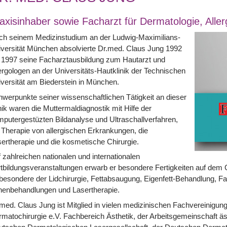
axisinhaber sowie Facharzt für Dermatologie, Alle
ch seinem Medizinstudium an der Ludwig-Maximilians-
versität München absolvierte Dr.med. Claus Jung 1992
 1997 seine Facharztausbildung zum Hautarzt und
ergologen an der Universitäts-Hautklinik der Technischen
versität am Biederstein in München.
werpunkte seiner wissenschaftlichen Tätigkeit an dieser
nik waren die Muttermaldiagnostik mit Hilfe der
putergestüzten Bildanalyse und Ultraschallverfahren,
 Therapie von allergischen Erkrankungen, die
ertherapie und die kosmetische Chirurgie.
 zahlreichen nationalen und internationalen
tbildungsveranstaltungen erwarb er besondere Fertigkeiten auf dem 
besondere der Lidchirurgie, Fettabsaugung, Eigenfett-Behandlung, F
nenbehandlungen und Lasertherapie.
med. Claus Jung ist Mitglied in vielen medizinischen Fachvereinigun
matochirurgie e.V. Fachbereich Ästhetik, der Arbeitsgemeinschaft ä