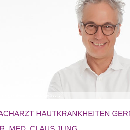
me
>
Praxisteam
>
Dr. med. Claus Jung
ACHARZT HAUTKRANKHEITEN GER
R. MED. CLAUS JUNG