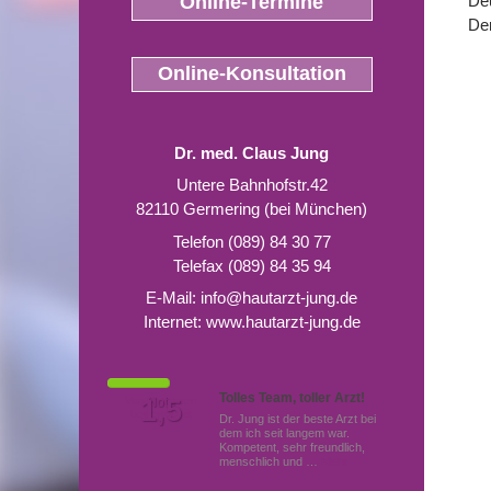
De
Online-Termine
Der
Online-Konsultation
Dr. med. Claus Jung
Untere Bahnhofstr.42
82110 Germering (bei München)
Telefon (089) 84 30 77
Telefax (089) 84 35 94
E-Mail:
info@hautarzt-jung.de
Internet:
www.hautarzt-jung.de
Tolles Team, toller Arzt!
Von Patienten
1,5
Note
bewertet mit
Dr. Jung ist der beste Arzt bei
dem ich seit langem war.
Kompetent, sehr freundlich,
menschlich und …
Mehr