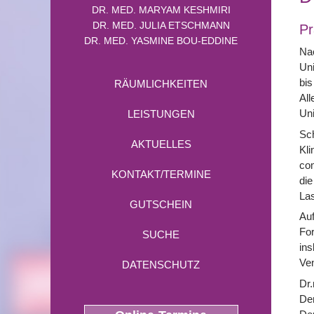
DR. MED. MARYAM KESHMIRI
DR. MED. JULIA ETSCHMANN
Pr
DR. MED. YASMINE BOU-EDDINE
Na
Uni
bis
RÄUMLICHKEITEN
All
Uni
LEISTUNGEN
Sch
AKTUELLES
Kli
com
KONTAKT/TERMINE
die
Las
GUTSCHEIN
Auf
For
SUCHE
ins
Ve
DATENSCHUTZ
Dr.
Der