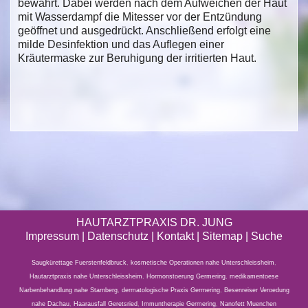
bewährt. Dabei werden nach dem Aufweichen der Haut
mit Wasserdampf die Mitesser vor der Entzündung
geöffnet und ausgedrückt. Anschließend erfolgt eine
milde Desinfektion und das Auflegen einer
Kräutermaske zur Beruhigung der irritierten Haut.
HAUTARZTPRAXIS DR. JUNG
Impressum
|
Datenschutz
| Kontakt |
Sitemap
|
Suche
Saugkürettage Fuerstenfeldbruck
,
kosmetische Operationen nahe Unterschleissheim
,
Hautarztpraxis nahe Unterschleissheim
,
Hormonstoerung Germering
,
medikamentoese
Narbenbehandlung nahe Starnberg
,
dermatologische Praxis Germering
,
Besenreiser Veroedung
nahe Dachau
,
Haarausfall Geretsried
,
Immuntherapie Germering
,
Nanofett Muenchen