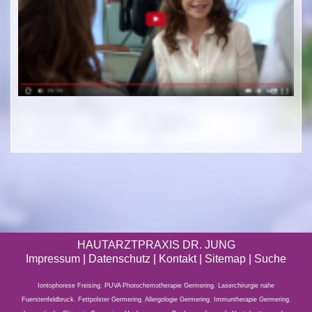
HAUTARZTPRAXIS DR. JUNG
Impressum
|
Datenschutz
| Kontakt |
Sitemap
|
Suche
Iontophorese Freising
,
PUVA Photochemotherapie Germering
,
Laserchirurgie nahe
Fuerstenfeldbruck
,
Fettpolster Germering
,
Allergologie Germering
,
Immuntherapie Germering
,