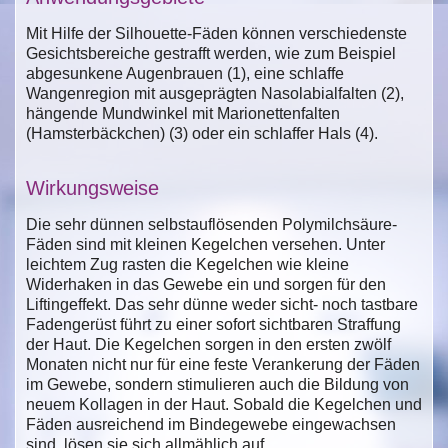
Mit Hilfe der Silhouette-Fäden können verschiedenste
Gesichtsbereiche gestrafft werden, wie zum Beispiel
abgesunkene Augenbrauen (1), eine schlaffe
Wangenregion mit ausgeprägten Nasolabialfalten (2),
hängende Mundwinkel mit Marionettenfalten
(Hamsterbäckchen) (3) oder ein schlaffer Hals (4).
Wirkungsweise
Die sehr dünnen selbstauflösenden Polymilchsäure-
Fäden sind mit kleinen Kegelchen versehen. Unter
leichtem Zug rasten die Kegelchen wie kleine
Widerhaken in das Gewebe ein und sorgen für den
Liftingeffekt. Das sehr dünne weder sicht- noch tastbare
Fadengerüst führt zu einer sofort sichtbaren Straffung
der Haut. Die Kegelchen sorgen in den ersten zwölf
Monaten nicht nur für eine feste Verankerung der Fäden
im Gewebe, sondern stimulieren auch die Bildung von
neuem Kollagen in der Haut. Sobald die Kegelchen und
Fäden ausreichend im Bindegewebe eingewachsen
sind, lösen sie sich allmählich auf.