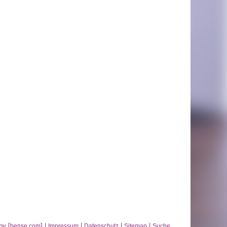
by [
] |
|
|
|
bense.com
Impressum
Datenschutz
Sitemap
Suche