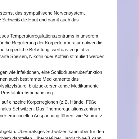
nsystems, das sympathische Nervensystem,
e Schweiß die Haut und damit auch das
ieses Temperaturregulationszentrums in unserem
r die Regulierung der Körpertemperatur notwendig
ne körperliche Belastung, weil das vegetative
rfe Speisen, Nikotin oder Koffein stimuliert werden
gen wie Infektionen, eine Schilddrüsenüberfunktion
önnen auch bestimmte Medikamente das
tylsalizylsäure, blutzuckersenkende Medikamente
 Prostatakrebsbehandlung.
h auf einzelne Körperregionen (z.B. Hände, Füße
onales Schwitzen. Das Thermoregulationszentrum
einer emotionellen Anspannung führen, wie Schmerz,
abgetan. Übermäßiges Schwitzen kann aber für den
Problem darstellen. Übermäßiger Handschweiß kann