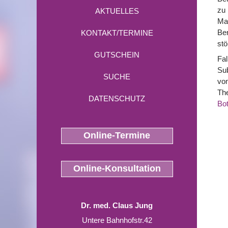
zu 
AKTUELLES
Ma
Ber
KONTAKT/TERMINE
stö
GUTSCHEIN
Fa
Sub
SUCHE
von
The
DATENSCHUTZ
Bot
Online-Termine
Online-Konsultation
Dr. med. Claus Jung
Untere Bahnhofstr.42