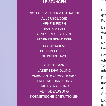
LEISTUNGEN
Di
DIGITALE MUTTERMALANALYSE
ges
ALLERGOLOGIE
Kör
VENENLEIDEN
Ein
HAARAUSFALL
Geh
AKNESPRECHSTUNDE
ist
STARKES SCHWITZEN
Ner
IONTOPHORESE
ka
BOTOXINJEKTIONEN
Bet
SAUGKÜRETTAGE
od
LICHTTHERAPIE
Tem
LASERBEHANDLUNG
od
AMBULANTE OPERATIONEN
Dag
FALTENBEHANDLUNG
un
HAUTSTRAFFUNG
des
FETTABSAUGUNG
Ang
KOSMETISCHE OPERATIONEN
Exz
Bet