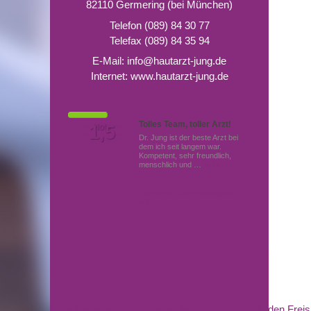
82110 Germering (bei München)
Telefon (089) 84 30 77
Telefax (089) 84 35 94
E-Mail:
info@hautarzt-jung.de
Internet:
www.hautarzt-jung.de
Tolles Team, toller Arzt!
Von Patienten
1,5
Note
bewertet mit
Dr. Jung ist der beste Arzt bei
dem ich seit langem war.
Kompetent, sehr freundlich,
menschlich und …
Mehr
Hautärzte (Dermatologen)
in Germering
Lasertherapie nahe Unterschleissheim
,
Venenleiden Freis