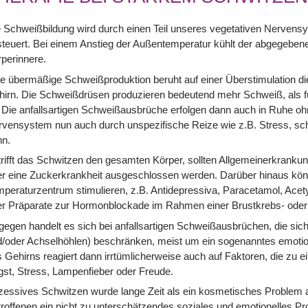
e Schweißbildung wird durch einen Teil unseres vegetativen Nerve
teuert. Bei einem Anstieg der Außentemperatur kühlt der abgegeben
perinnere.
e übermäßige Schweißproduktion beruht auf einer Überstimulation d
irn. Die Schweißdrüsen produzieren bedeutend mehr Schweiß, als fü
. Die anfallsartigen Schweißausbrüche erfolgen dann auch in Ruhe oh
vensystem nun auch durch unspezifische Reize wie z.B. Stress, scha
nn.
rifft das Schwitzen den gesamten Körper, sollten Allgemeinerkrankun
er eine Zuckerkrankheit ausgeschlossen werden. Darüber hinaus k
peraturzentrum stimulieren, z.B. Antidepressiva, Paracetamol, Ace
er Präparate zur Hormonblockade im Rahmen einer Brustkrebs- oder
egen handelt es sich bei anfallsartigen Schweißausbrüchen, die sic
d/oder Achselhöhlen) beschränken, meist um ein sogenanntes emoti
 Gehirns reagiert dann irrtümlicherweise auch auf Faktoren, die zu 
st, Stress, Lampenfieber oder Freude.
essives Schwitzen wurde lange Zeit als ein kosmetisches Problem 
roffenen ein nicht zu unterschätzendes soziales und emotionelles 