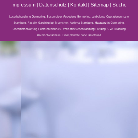
Impressum
|
Datenschutz
| Kontakt |
Sitemap
|
Suche
Laserbehandlung Germering
,
Besenreiser Veroedung Germering
,
ambulante Operationen nahe
Starnberg
,
Facelift Garching bei Muenchen
,
Asthma Starnberg
,
Hautaerztin Germering
,
Oberliderschlaffung Fuerstenfeldbruck
,
Weissfleckenerkrankung Freising
,
UVA Strahlung
Unterschleissheim
,
Bioimplantate nahe Geretsried