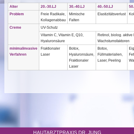
Alter
20.-30.LJ
30.-40.LJ
40.-50.LJ
50
Problem
Freie Radikale,
Mimische
Elastizitätsverlust
Ko
Kollagenabbau
Falten
Creme
UV-Schutz
Vitamin C, Vitamin E, Q10,
Retinol, biolog. aktiv
Hyaluronsäure
Wachstumsfaktoren
minimalinvasive
Fraktionaler
Botox,
Botox,
Eig
Verfahren
Laser
Hyaluronsäure,
Füllmaterialien,
Fe
Fraktionaler
Laser, Peeling
Wa
Laser
HAUTARZTPRAXIS DR. JUNG