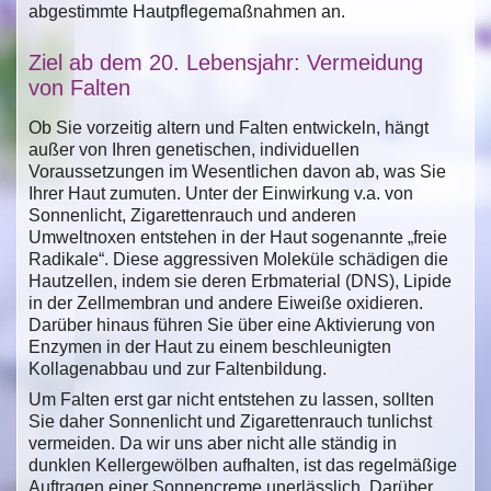
abgestimmte Hautpflegemaßnahmen an.
Ziel ab dem 20. Lebensjahr: Vermeidung
von Falten
Ob Sie vorzeitig altern und Falten entwickeln, hängt
außer von Ihren genetischen, individuellen
Voraussetzungen im Wesentlichen davon ab, was Sie
Ihrer Haut zumuten. Unter der Einwirkung v.a. von
Sonnenlicht, Zigarettenrauch und anderen
Umweltnoxen entstehen in der Haut sogenannte „freie
Radikale“. Diese aggressiven Moleküle schädigen die
Hautzellen, indem sie deren Erbmaterial (DNS), Lipide
in der Zellmembran und andere Eiweiße oxidieren.
Darüber hinaus führen Sie über eine Aktivierung von
Enzymen in der Haut zu einem beschleunigten
Kollagenabbau und zur Faltenbildung.
Um Falten erst gar nicht entstehen zu lassen, sollten
Sie daher Sonnenlicht und Zigarettenrauch tunlichst
vermeiden. Da wir uns aber nicht alle ständig in
dunklen Kellergewölben aufhalten, ist das regelmäßige
Auftragen einer Sonnencreme unerlässlich. Darüber