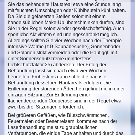
Sie das behandelte Hautareal etwa eine Stunde lang
mit feuchten Umschlägen oder Kühlbeuteln kühl halten.
Da Sie die gelaserten Stellen sofort mit einem
handelsüblichen Make-Up überschminken dürfen, sind
Sie in der Regel sofort wieder gesellschaftsfähig. Auch
sportliche Aktivitäten sind uneingeschränkt möglich.
Allerdings sollten Sie vier Wochen nach der Therapie
intensive Wärme (z.B.Saunabesuche), Sonnenbäder
und Solarien strikt vermeiden oder die Haut ggf. mit
einer Sonnenschutzcreme (mindestens
Lichtschutzfaktor 25) abdecken. Der Erfolg der
Behandlung lässt sich nach etwa vier Wochen
beurteilen. Frühestens dann sollte die nächste
Behandlung desselben Hautareals erfolgen. Die
Entfernung der störenden Äderchen gelingt nie in einer
einzigen Sitzung. Zur Entfernung einer
flächendeckenden Couperose sind in der Regel etwa
zwei bis drei Sitzungen erforderlich.
Bei größeren Gefäßen, wie Blutschwämmchen,
Feuermalen oder Besenreisern, kommt es nach der
Laserbehandlung meist zu graubläulichen
Verfärbungen, die einige Tage anhalten und durch das